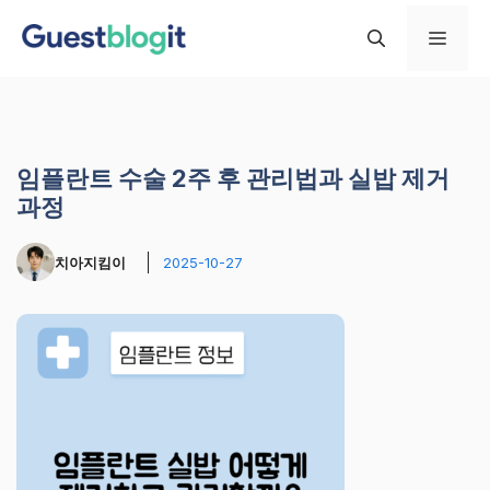
컨
메
텐
츠
로
뉴
건
너
임플란트 수술 2주 후 관리법과 실밥 제거
뛰
과정
기
치아지킴이
2025-10-27