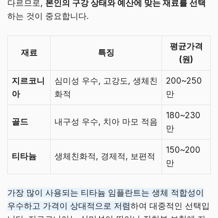
다르므로,
본인의 구강 상태와 예산에 맞는 재료를 선택
하는 것이 중요합니다.
평균가격
재료
특징
(원)
지르코니
심미성 우수, 고강도, 생체친
200~250
아
화적
만
180~230
골드
내구성 우수, 치아 마모 적음
만
150~200
티타늄
생체친화적, 경제적, 보편적
만
가장 많이 사용되는 티타늄 임플란트는 생체 적합성이
우수하고 가격이 상대적으로 저렴
하여 대중적인 선택입