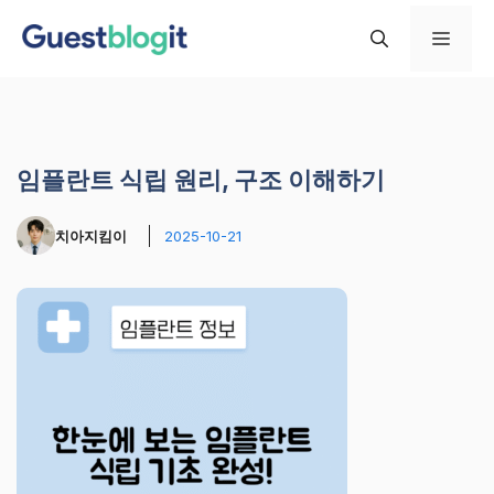
컨
메
텐
츠
로
뉴
건
너
임플란트 식립 원리, 구조 이해하기
뛰
기
치아지킴이
2025-10-21