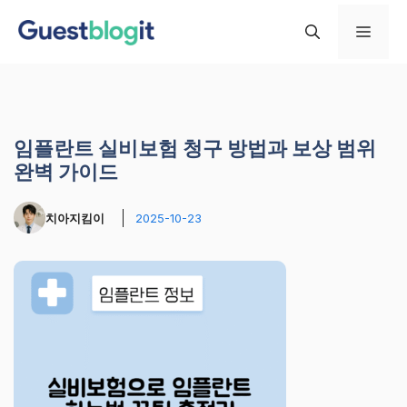
컨
메
텐
츠
로
뉴
건
너
임플란트 실비보험 청구 방법과 보상 범위
뛰
완벽 가이드
기
치아지킴이
2025-10-23