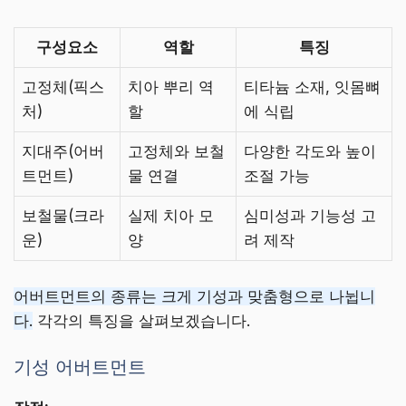
구성요소
역할
특징
고정체(픽스
치아 뿌리 역
티타늄 소재, 잇몸뼈
처)
할
에 식립
지대주(어버
고정체와 보철
다양한 각도와 높이
트먼트)
물 연결
조절 가능
보철물(크라
실제 치아 모
심미성과 기능성 고
운)
양
려 제작
어버트먼트의 종류는 크게 기성과 맞춤형으로 나뉩니
다.
각각의 특징을 살펴보겠습니다.
기성 어버트먼트