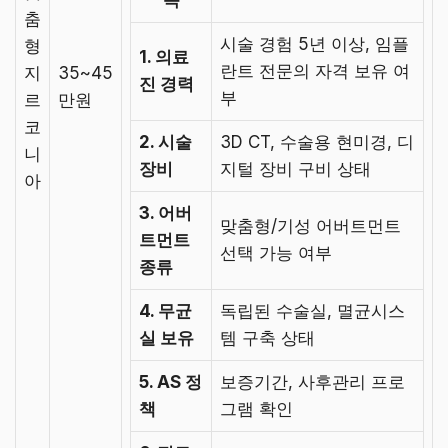
목
춤
시술 경험 5년 이상, 임플
형
1. 의료
란트 전문의 자격 보유 여
지
35~45
진 경력
부
르
만원
코
2. 시술
3D CT, 수술용 현미경, 디
니
장비
지털 장비 구비 상태
아
3. 어버
맞춤형/기성 어버트먼트
트먼트
선택 가능 여부
종류
4. 무균
독립된 수술실, 멸균시스
실 보유
템 구축 상태
5. AS 정
보증기간, 사후관리 프로
책
그램 확인