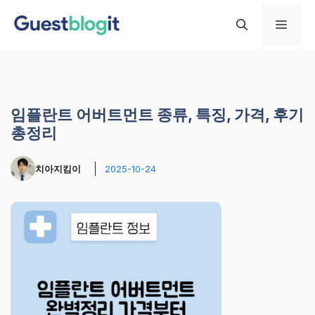
컨
메
텐
츠
로
뉴
건
너
임플란트 어버트먼트 종류, 특징, 가격, 후기
뛰
총정리
기
치아지킴이
2025-10-24