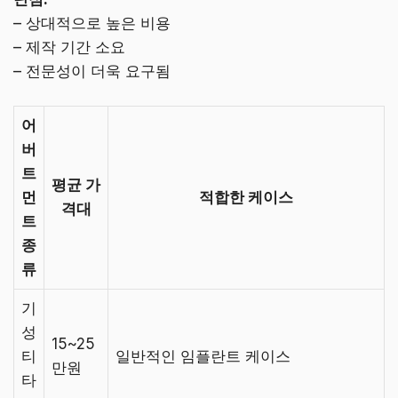
– 상대적으로 높은 비용
– 제작 기간 소요
– 전문성이 더욱 요구됨
어
버
트
평균 가
먼
적합한 케이스
격대
트
종
류
기
성
15~25
티
일반적인 임플란트 케이스
만원
타