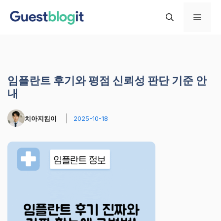
컨
메
텐
츠
로
뉴
건
너
임플란트 후기와 평점 신뢰성 판단 기준 안
뛰
내
기
치아지킴이
2025-10-18