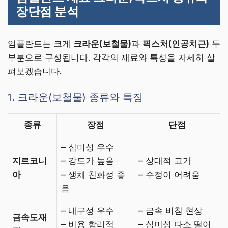
장단점 분석
임플란트는 크게
크라운(보철물)
과
픽스처(인공치근)
두
부분으로 구성됩니다. 각각의 재료와 특성을 자세히 살
펴보겠습니다.
1. 크라운(보철물) 종류와 특징
종류
장점
단점
– 심미성 우수
지르코니
– 강도가 높음
– 상대적 고가
아
– 생체 친화성 좋
– 수정이 어려움
음
– 내구성 우수
– 금속 비침 현상
금속도재
– 비용 합리적
– 심미성 다소 떨어