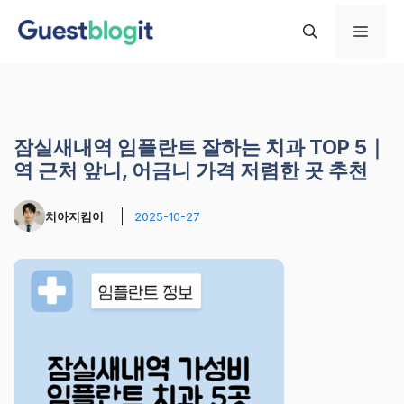
컨
메
텐
츠
로
뉴
건
너
잠실새내역 임플란트 잘하는 치과 TOP 5｜
뛰
역 근처 앞니, 어금니 가격 저렴한 곳 추천
기
치아지킴이
2025-10-27