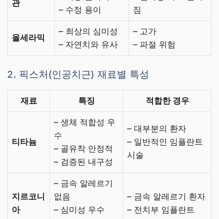
관
– 수정 용이
짐
– 최상의 심미성
– 고가
올세라믹
– 자연치와 유사
– 파절 위험
2. 픽스처(인공치근) 재료별 특성
재료
특징
적합한 경우
– 생체 적합성 우
– 대부분의 환자
수
티타늄
– 일반적인 임플란트
– 골유착 안정적
시술
– 검증된 내구성
– 금속 알레르기
지르코니
없음
– 금속 알레르기 환자
아
– 심미성 우수
– 전치부 임플란트