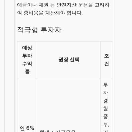
예금이나 채권 등 안전자산 운용을 고려하
여 총비용을 계산해야 합니다.
적극형 투자자
예상
투자
조
권장 선택
수익
건
률
투
자
경
험
풍
부,
연 6%