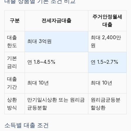
대출 상품별 기본 조건 비교
주거안정월세
구분
전세자금대출
대출
대출
최대 2,400만
최대 3억원
한도
원
기본
연 1.8~4.5%
연 1.5~2.7%
금리
대출
최대 10년
최대 10년
기간
상환
만기일시상환 또는 원리금
원리금균등분
방식
균등분할
할상환
소득별 대출 조건