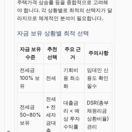
주택가격 상승률 등을 종합적으로 고려해
야 합니다. 각 상황별로 최적의 선택지가 달
라지므로 체계적인 분석이 필요합니다.
자금 보유 상황별 최적 선택
자금 보유
추천
주요 근
주의사항
수준
선택
거
전세금
기회비
임대인 신
100% 보
전세
용 최소
용도 확인
유
화
필수
전세
대출금
DSR(총부
전세금
+ 전
리 < 예
채원리금
50~80%
세자
상 투자
상환비율)
보유
금대
수익률
관리
출