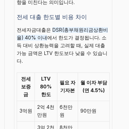
향을 미친다는 의미입니다.
전세 대출 한도별 비용 차이
전세자금대출은
DSR(총부채원리금상환비
율) 40% 이내
에서 한도가 결정됩니다. 소
득 대비 상환능력을 고려할 때, 실제 대출
가능 금액은 LTV 한도보다 낮을 수 있습니
다.
전세
LTV
필요 자
월 이자 부담
보증
80%
기자본
(연 4.5%)
금
한도
2억 4천
6천만
3억원
90만원
만원
원
3억 2천
8천만