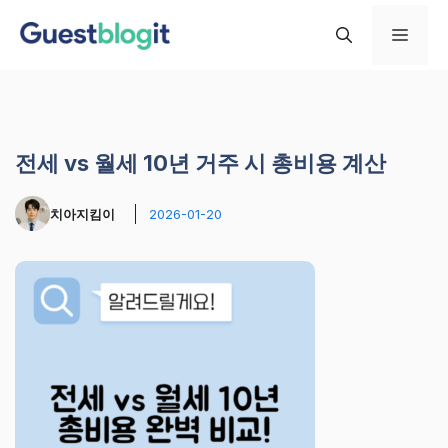
컨
메
텐
츠
로
뉴
건
너
전세 vs 월세 10년 거주 시 총비용 계산
뛰
기
치아지킴이
2026-01-20