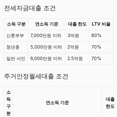
전세자금대출 조건
소득 구분
연소득 기준
대출 한도
LTV 비율
신혼부부
7,000만원 이하
3억원
80%
청년층
5,000만원 이하
2억원
70%
일반 서민
6,000만원 이하
2.5억원
70%
주거안정월세대출 조건
소
득
대출
연소득 기준
구
한도
분