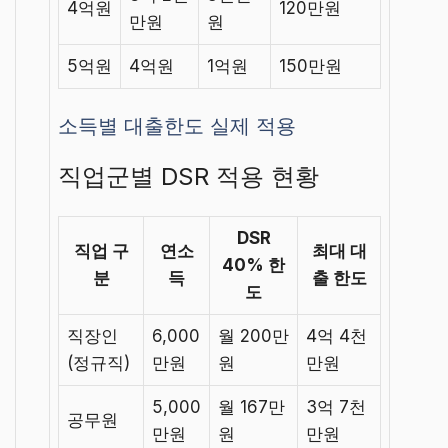
4억원
120만원
만원
원
5억원
4억원
1억원
150만원
소득별 대출한도 실제 적용
직업군별 DSR 적용 현황
DSR
직업 구
연소
최대 대
40% 한
분
득
출 한도
도
직장인
6,000
월 200만
4억 4천
(정규직)
만원
원
만원
5,000
월 167만
3억 7천
공무원
만원
원
만원