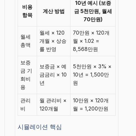
10년 예시 (보증
비용
계산 방법
금 5천만원, 월세
항목
70만원)
월세 × 120
70만원 × 120개
월세
개월 × 상승
월 × 1.02 =
총액
률 반영
8,568만원
보증
보증금 × 예
5천만원 × 3% ×
금 기
금금리 × 10
10년 = 1,500만
회비
년
원
용
관리
월 관리비 ×
10만원 × 120개
비
120개월
월 = 1,200만원
시뮬레이션 핵심