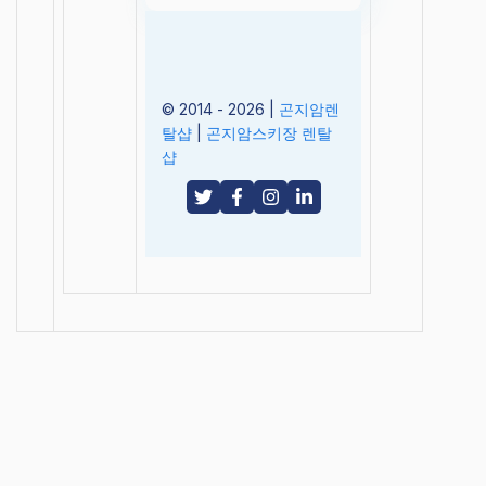
© 2014 - 2026 |
곤지암렌
탈샵
|
곤지암스키장 렌탈
샵