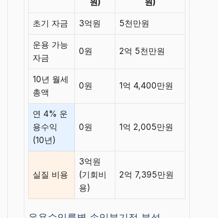
원)
원)
초기 자금
3억원
5천만원
운용 가능
0원
2억 5천만원
자금
10년 월세
0원
1억 4,400만원
총액
연 4% 운
용수익
0원
1억 2,005만원
(10년)
3억원
실질 비용
(기회비
2억 7,395만원
용)
운용수익률별 손익분기점 분석