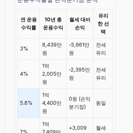
유리
연 운용
10년 총
월세 대비
한 선
수익률
운용수익
손익
택
8,439만
-5,961만
전세
3%
원
원
유리
1억
-2,395만
전세
4%
2,005만
원
유리
원
1억
0원 (손익
5.8%
4,400만
동일
분기점)
원
1억
+3,009
월세
7%
7,409만