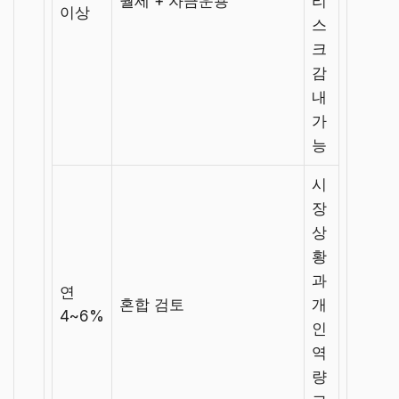
월세 + 자금운용
리
이상
스
크
감
내
가
능
시
장
상
황
과
연
혼합 검토
개
4~6%
인
역
량