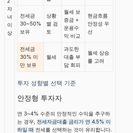
2
자
월세 보
전세금
상황
현금흐름
녀
증금 +
30~50%
별 검
안정성 우
이
운용수
보유
토
선
상
익 비교
전세금
과도한
월세 상승
30% 미
월세
대출 부
률 고려
만 보유
담 회피
투자 성향별 선택 기준
안정형 투자자
연 3~4% 수준의 안정적인 수익을 추구하
는 경우,
전세자금대출 금리가 연 4.5% 이
하일 때
전세를 선택하는 것이 유리합니다.