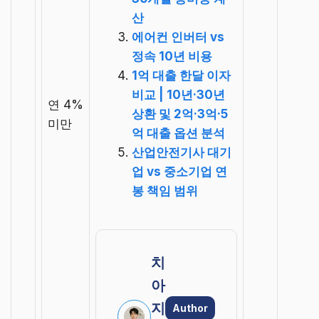
산
에어컨 인버터 vs
정속 10년 비용
1억 대출 한달 이자
비교 | 10년·30년
연 4%
상환 및 2억·3억·5
미만
억 대출 옵션 분석
산업안전기사 대기
업 vs 중소기업 연
봉 책임 범위
치
아
지
Author