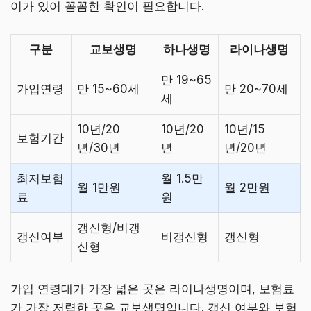
이가 있어 꼼꼼한 확인이 필요합니다.
구분
교보생명
하나생명
라이나생명
만 19~65
가입연령
만 15~60세
만 20~70세
세
10년/20
10년/20
10년/15
보험기간
년/30년
년
년/20년
최저보험
월 1.5만
월 1만원
월 2만원
료
원
갱신형/비갱
갱신여부
비갱신형
갱신형
신형
가입 연령대가 가장 넓은 곳은 라이나생명이며, 보험료
가 가장 저렴한 곳은 교보생명입니다. 갱신 여부와 보험