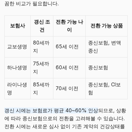
꼼한 비교가 필요합니다.
갱신 조
전환 가능 나
보험사
전환 가능 상품
건
이
80세까
종신보험, 변액
교보생명
65세 이전
지
종신
75세까
하나생명
60세 이전
종신보험
지
라이나생
85세까
종신보험, CI보
70세 이전
명
지
험
갱신 시에는 보험료가 평균 40~60% 인상
되므로, 상황
에 따라 종신보험으로의 전환을 고려해볼 수 있습니다.
전환 시에는 새로운 심사 없이 기존 계약의 건강상태를