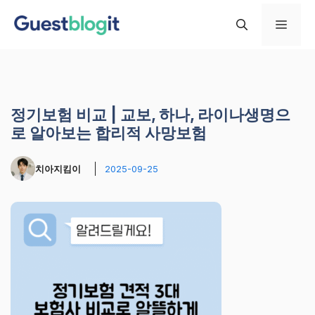
컨
메
텐
츠
로
뉴
건
너
정기보험 비교 | 교보, 하나, 라이나생명으
뛰
로 알아보는 합리적 사망보험
기
치아지킴이
2025-09-25