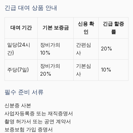
긴급 대여 상품 안내
신용 확
긴급 할증
대여 기간
기본 보증금
인
률
일당(24시
장비가의
간편심
20%
간)
10%
사
장비가의
기본심
주당(7일)
10%
20%
사
필수 준비 서류
신분증 사본
사업자등록증 또는 재직증명서
촬영 허가서 또는 공연 계약서
보증보험 가입 증명서