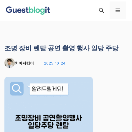
컨
메
텐
츠
로
뉴
건
너
조명 장비 렌탈 공연 촬영 행사 일당 주당
뛰
기
치아지킴이
2025-10-24