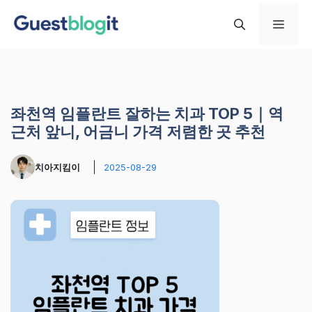
컨
메
텐
츠
로
뉴
건
너
좌천역 임플란트 잘하는 치과 TOP 5｜역
뛰
근처 앞니, 어금니 가격 저렴한 곳 추천
기
치아지킴이
2025-08-29