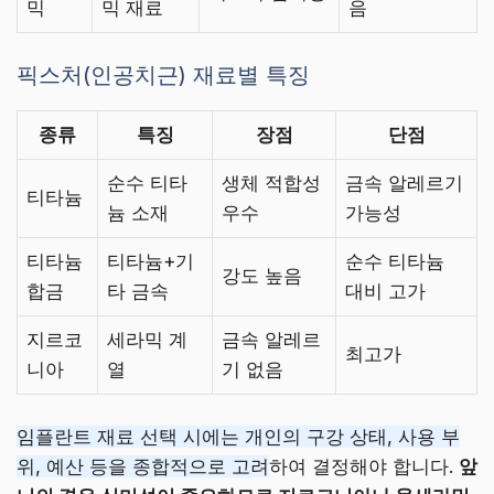
믹
믹 재료
음
픽스처(인공치근) 재료별 특징
종류
특징
장점
단점
순수 티타
생체 적합성
금속 알레르기
티타늄
늄 소재
우수
가능성
티타늄
티타늄+기
순수 티타늄
강도 높음
합금
타 금속
대비 고가
지르코
세라믹 계
금속 알레르
최고가
니아
열
기 없음
임플란트 재료 선택 시에는 개인의 구강 상태, 사용 부
위, 예산 등을 종합적으로 고려
하여 결정해야 합니다.
앞