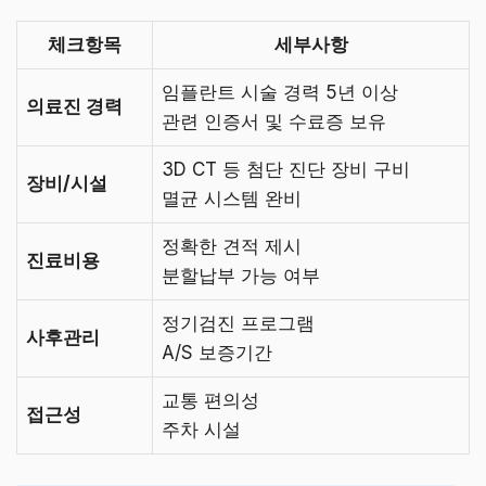
체크항목
세부사항
임플란트 시술 경력 5년 이상
의료진 경력
관련 인증서 및 수료증 보유
3D CT 등 첨단 진단 장비 구비
장비/시설
멸균 시스템 완비
정확한 견적 제시
진료비용
분할납부 가능 여부
정기검진 프로그램
사후관리
A/S 보증기간
교통 편의성
접근성
주차 시설