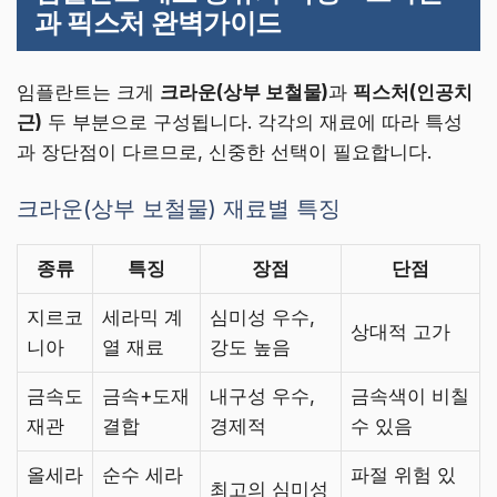
과 픽스처 완벽가이드
임플란트는 크게
크라운(상부 보철물)
과
픽스처(인공치
근)
두 부분으로 구성됩니다. 각각의 재료에 따라 특성
과 장단점이 다르므로, 신중한 선택이 필요합니다.
크라운(상부 보철물) 재료별 특징
종류
특징
장점
단점
지르코
세라믹 계
심미성 우수,
상대적 고가
니아
열 재료
강도 높음
금속도
금속+도재
내구성 우수,
금속색이 비칠
재관
결합
경제적
수 있음
올세라
순수 세라
파절 위험 있
최고의 심미성