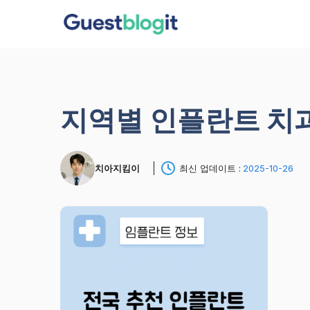
컨
텐
츠
로
건
너
지역별 인플란트 치
뛰
기
치아지킴이
최신 업데이트 :
2025-10-26