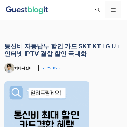
컨
메
텐
츠
로
뉴
건
너
통신비 자동납부 할인 카드 SKT KT LG U+
뛰
인터넷 IPTV 결합 할인 극대화
기
치아지킴이
2025-09-05