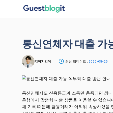
컨
텐
츠
로
건
너
통신연체자 대출 가능
뛰
기
치아지킴이
최신 업데이트 :
2025-08-26
통신연체자도 신용등급과 소득만 충족되면 최대 
은행에서 맞춤형 대출 상품을 이용할 수 있습니
체 기록 때문에 금융거래가 어려워 속상하셨을 텐