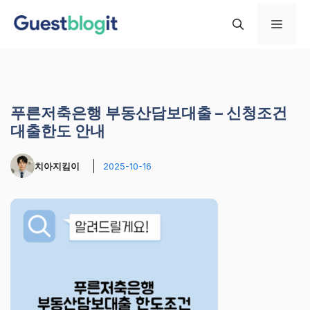
컨
메
텐
츠
로
뉴
건
너
푸른저축은행 부동산담보대출 – 신청조건
뛰
대출한도 안내
기
치아지킴이
2025-10-16