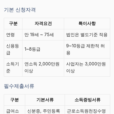
기본 신청자격
구분
자격요건
특이사항
연령
만 19세 ~ 75세
법인은 별도기준 적용
신용등
9~10등급 제한적 허
1~8등급
급
용
소득기
연소득 2,000만원
사업자는 3,000만원
준
이상
이상
필수제출서류
구분
기본서류
소득증빙서류
급여소
신분증, 주민등록
근로소득원천징수영