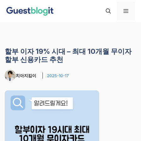
컨
메
텐
츠
로
뉴
건
너
할부 이자 19% 시대 – 최대 10개월 무이자
뛰
할부 신용카드 추천
기
치아지킴이
2025-10-17