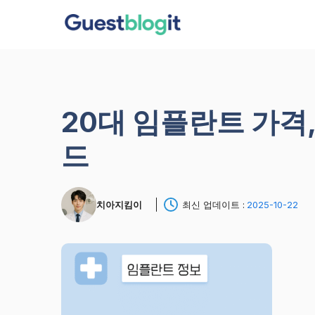
컨
텐
츠
로
건
너
20대 임플란트 가격,
뛰
기
드
치아지킴이
최신 업데이트 :
2025-10-22