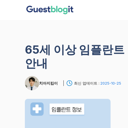
컨
텐
츠
로
건
너
65세 이상 임플란트 
뛰
기
안내
치아지킴이
최신 업데이트 :
2025-10-25