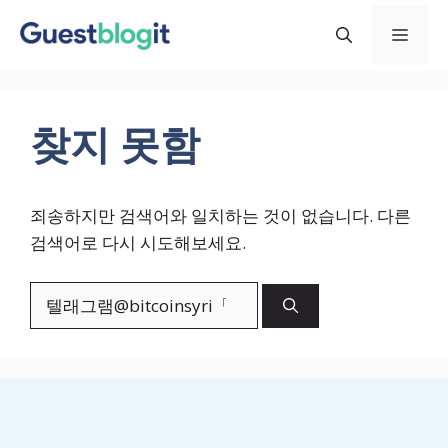
컨
메
텐
츠
로
뉴
건
찾지 못함
너
뛰
기
죄송하지만 검색어와 일치하는 것이 없습니다. 다른
검색어로 다시 시도해보세요.
검
색: