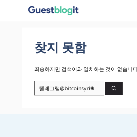
컨
텐
츠
로
건
찾지 못함
너
뛰
기
죄송하지만 검색어와 일치하는 것이 없습니다.
검
색: