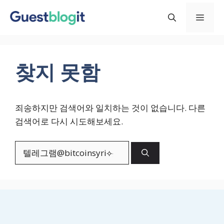
컨
메
텐
츠
로
뉴
건
찾지 못함
너
뛰
기
죄송하지만 검색어와 일치하는 것이 없습니다. 다른
검색어로 다시 시도해보세요.
검
색: