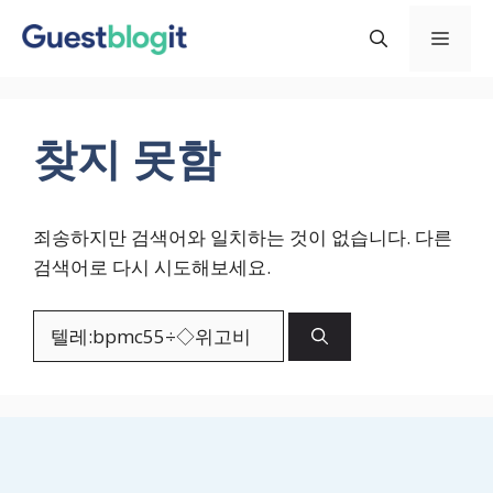
컨
메
텐
츠
로
뉴
건
찾지 못함
너
뛰
기
죄송하지만 검색어와 일치하는 것이 없습니다. 다른
검색어로 다시 시도해보세요.
검
색: