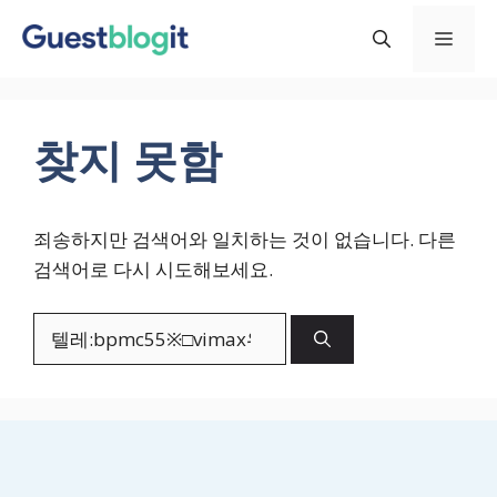
컨
메
텐
츠
로
뉴
건
찾지 못함
너
뛰
기
죄송하지만 검색어와 일치하는 것이 없습니다. 다른
검색어로 다시 시도해보세요.
검
색: