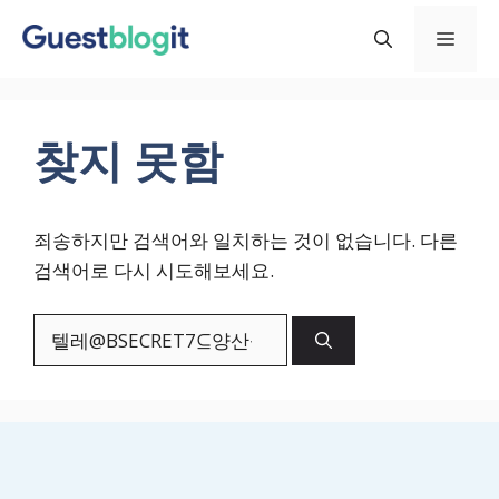
컨
메
텐
츠
로
뉴
건
찾지 못함
너
뛰
기
죄송하지만 검색어와 일치하는 것이 없습니다. 다른
검색어로 다시 시도해보세요.
검
색: