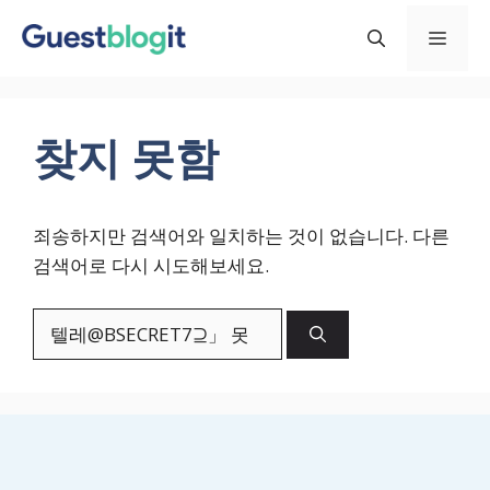
컨
메
텐
츠
로
뉴
건
찾지 못함
너
뛰
기
죄송하지만 검색어와 일치하는 것이 없습니다. 다른
검색어로 다시 시도해보세요.
검
색: