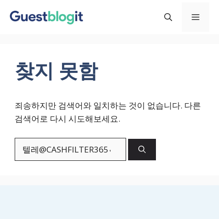
컨
메
텐
츠
로
뉴
건
찾지 못함
너
뛰
기
죄송하지만 검색어와 일치하는 것이 없습니다. 다른
검색어로 다시 시도해보세요.
검
색: