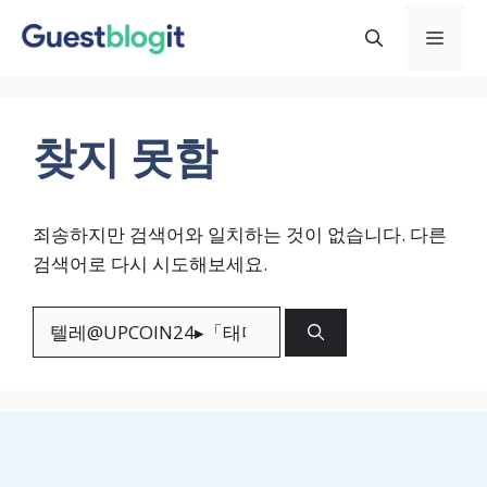
컨
메
텐
츠
로
뉴
건
찾지 못함
너
뛰
기
죄송하지만 검색어와 일치하는 것이 없습니다. 다른
검색어로 다시 시도해보세요.
검
색: