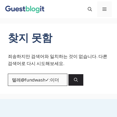
컨
메
텐
츠
로
뉴
건
찾지 못함
너
뛰
기
죄송하지만 검색어와 일치하는 것이 없습니다. 다른
검색어로 다시 시도해보세요.
검
색: