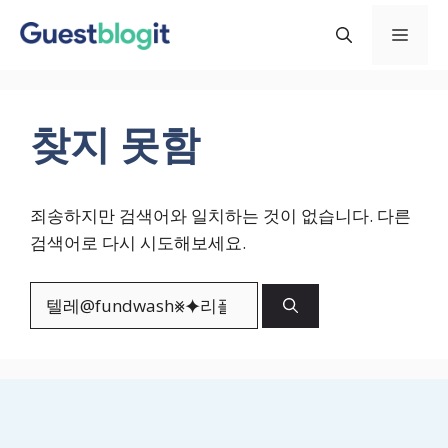
컨
메
텐
츠
로
뉴
건
찾지 못함
너
뛰
기
죄송하지만 검색어와 일치하는 것이 없습니다. 다른
검색어로 다시 시도해보세요.
검
색: