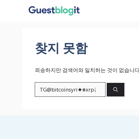
컨
텐
츠
로
건
찾지 못함
너
뛰
기
죄송하지만 검색어와 일치하는 것이 없습니다.
검
색: