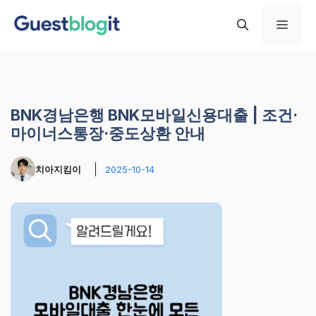
컨
메
텐
츠
로
뉴
건
너
BNK경남은행 BNK모바일신용대출 | 조건·
뛰
마이너스통장·중도상환 안내
기
치아지킴이
2025-10-14