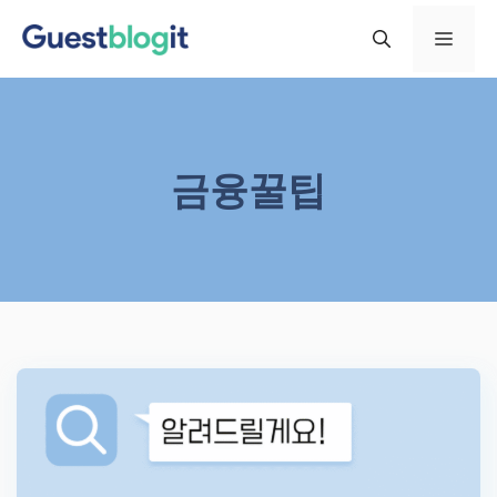
컨
메
텐
츠
로
뉴
건
너
금융꿀팁
뛰
기