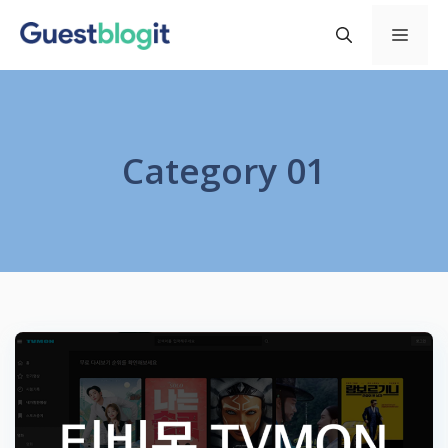
컨
메
텐
츠
로
뉴
건
너
Category 01
뛰
기