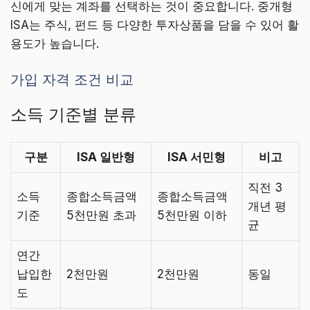
신에게 맞는 계좌를 선택하는 것이 중요합니다. 중개형
ISA는 주식, 펀드 등 다양한 투자상품을 담을 수 있어 활
용도가 높습니다.
가입 자격 조건 비교
소득 기준별 분류
구분
ISA 일반형
ISA 서민형
비고
직전 3
소득
종합소득금액
종합소득금액
개년 평
기준
5천만원 초과
5천만원 이하
균
연간
납입한
2천만원
2천만원
동일
도