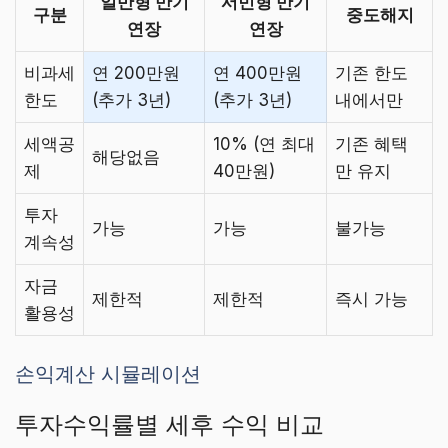
일반형 만기
서민형 만기
구분
중도해지
연장
연장
비과세
연 200만원
연 400만원
기존 한도
한도
(추가 3년)
(추가 3년)
내에서만
세액공
10% (연 최대
기존 혜택
해당없음
제
40만원)
만 유지
투자
가능
가능
불가능
계속성
자금
제한적
제한적
즉시 가능
활용성
손익계산 시뮬레이션
투자수익률별 세후 수익 비교