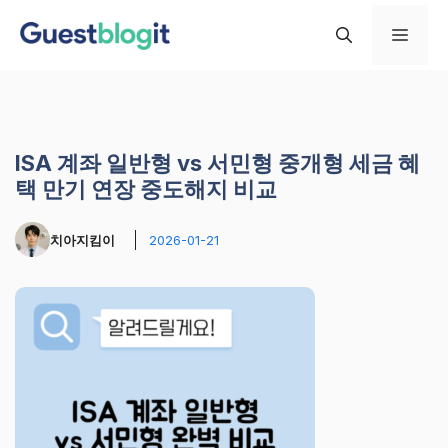
컨
메
텐
츠
로
뉴
건
너
ISA 계좌 일반형 vs 서민형 중개형 세금 혜
뛰
택 만기 연장 중도해지 비교
기
치아지킴이
2026-01-21