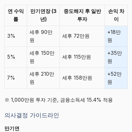
연 수익
만기연장 (3
중도해지 후 일반
손익 차
률
년)
투자
이
세후 90만
+18만
3%
세후 72만원
원
원
세후 150만
+35만
5%
세후 115만원
원
원
세후 210만
+52만
7%
세후 158만원
원
원
※ 1,000만원 투자 기준, 금융소득세 15.4% 적용
의사결정 가이드라인
만기연