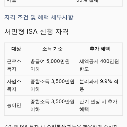
자격 조건 및 혜택 세부사항
서민형 ISA 신청 자격
대상
소득 기준
추가 혜택
근로소
총급여 5,000만원
세액공제 400만원
득자
이하
한도
사업소
종합소득 3,500만원
분리과세 9.9% 적
득자
이하
용
종합소득 3,500만원
만기 연장 시 추가
농어민
이하
혜택
중개형 ISA 투자 시
손익통산 기능
을 활용하면 손실과