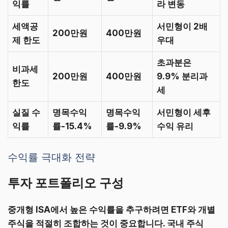
익률
라 변동
세액공
서민형이 2배
200만원
400만원
제 한도
우대
초과분은
비과세
200만원
400만원
9.9% 분리과
한도
세
실질 수
명목수익
명목수익
서민형이 세후
익률
률-15.4%
률-9.9%
수익 유리
수익률 극대화 전략
투자 포트폴리오 구성
중개형 ISA에서 높은 수익률을 추구하려면
ETF와 개별
주식을 적절히 조합
하는 것이 중요합니다. 국내 주식