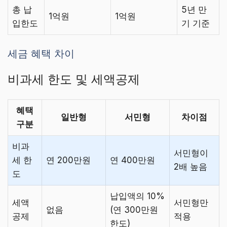
총 납
5년 만
1억원
1억원
입한도
기 기준
세금 혜택 차이
비과세 한도 및 세액공제
혜택
일반형
서민형
차이점
구분
비과
서민형이
세 한
연 200만원
연 400만원
2배 높음
도
납입액의 10%
세액
서민형만
없음
(연 300만원
공제
적용
한도)