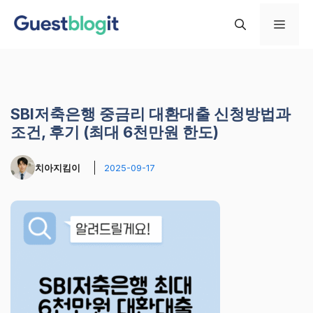
컨
메
텐
츠
로
뉴
건
너
SBI저축은행 중금리 대환대출 신청방법과
뛰
조건, 후기 (최대 6천만원 한도)
기
치아지킴이
2025-09-17