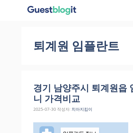
컨
텐
츠
로
건
퇴계원 임플란트
너
뛰
기
경기 남양주시 퇴계원읍 임플
니 가격비교
2025-07-30
작성자:
치아지킴이